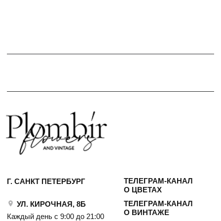
ТЕЛЕГРАМ-КАНАЛ
Г. САНКТ ПЕТЕРБУРГ
О ЦВЕТАХ
ТЕЛЕГРАМ-КАНАЛ
УЛ. КИРОЧНАЯ, 8Б
О ВИНТАЖЕ
Каждый день с 9:00 до 21:00
info@plombirflowers.ru
+7 981 9672833
Ответим на все вопросы!
ИП Сомова Валентина Юриевна
ИНН 470320429965
ОГРНИП 320470400035500
КОНФИДЕНЦИАЛЬНОСТЬ
ДОГОВОР ОФЕРТЫ
2018 - 2025 PLOMBIR FLOWERS