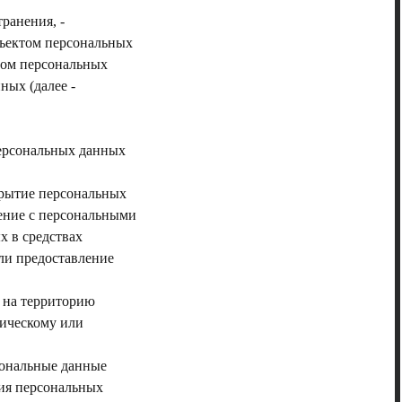
ранения, -
бъектом персональных
том персональных
ных (далее -
персональных данных
крытие персональных
ение с персональными
х в средствах
ли предоставление
х на территорию
зическому или
сональные данные
ия персональных