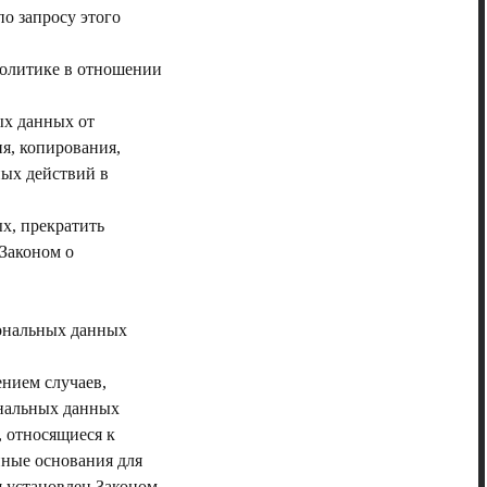
о запросу этого
Политике в отношении
ых данных от
я, копирования,
ных действий в
ых, прекратить
 Законом о
сональных данных
нием случаев,
ональных данных
, относящиеся к
нные основания для
 установлен Законом