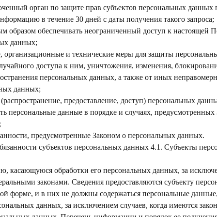
оченный орган по защите прав субъектов персональных данных п
нформацию в течение 30 дней с даты получения такого запроса;
ым образом обеспечивать неограниченный доступ к настоящей 
ых данных;
, организационные и технические меры для защиты персональн
лучайного доступа к ним, уничтожения, изменения, блокировани
ространения персональных данных, а также от иных неправомер
ных данных;
 (распространение, предоставление, доступ) персональных данн
ть персональные данные в порядке и случаях, предусмотренных
;
занности, предусмотренные Законом о персональных данных.
обязанности субъектов персональных данных 4.1. Субъекты пер
ю, касающуюся обработки его персональных данных, за исключе
ральными законами. Сведения предоставляются субъекту перс
ой форме, и в них не должны содержаться персональные данные
сональных данных, за исключением случаев, когда имеются зако
ональных данных. Перечень информации и порядок ее получения