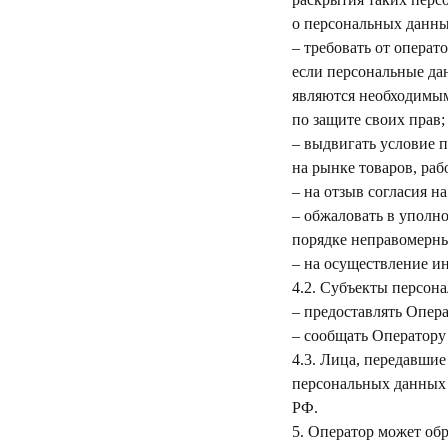
о персональных данны
– требовать от операт
если персональные да
являются необходимым
по защите своих прав;
– выдвигать условие 
на рынке товаров, рабо
– на отзыв согласия н
– обжаловать в уполн
порядке неправомерны
– на осуществление и
4.2. Субъекты персон
– предоставлять Опера
– сообщать Оператору
4.3. Лица, передавшие
персональных данных б
РФ.
5. Оператор может об