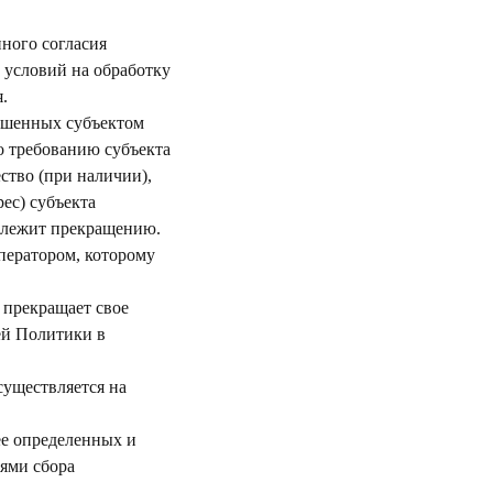
нного согласия
 условий на обработку
.
решенных субъектом
о требованию субъекта
ство (при наличии),
ес) субъекта
одлежит прекращению.
ператором, которому
 прекращает свое
щей Политики в
существляется на
ее определенных и
лями сбора