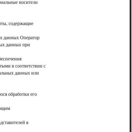
риальные носители
нты, содержащие
ых данных Оператор
ных данных при
беспечения
тыми в соответствии с
нальных данных или
юся обработки его
ующим
едставителей в