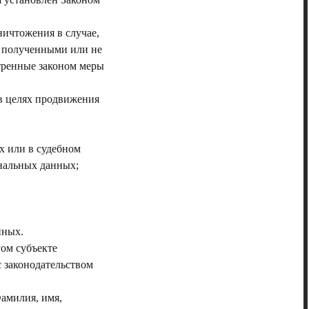
ничтожения в случае,
о полученными или не
тренные законом меры
 в целях продвижения
х или в судебном
ональных данных;
нных.
гом субъекте
с законодательством
амилия, имя,