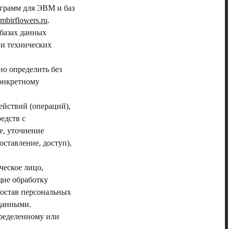
ограмм для ЭВМ и баз
ombirflowers.ru
.
базах данных
и технических
но определить без
онкретному
ействий (операций),
едств с
е, уточнение
оставление, доступ),
ческое лицо,
щие обработку
состав персональных
данными.
пределенному или