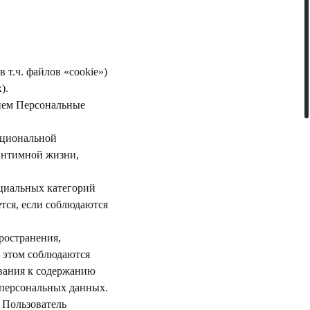
 т.ч. файлов «cookie»)
).
ием Персональные
ациональной
интимной жизни,
ециальных категорий
ется, если соблюдаются
ространения,
и этом соблюдаются
ования к содержанию
 персональных данных.
 Пользователь