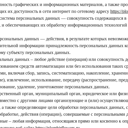
купность графических и информационных материалов, а также пр
их их доступность в сети интернет по сетевому адресу
https://pl
система персональных данных — совокупность содержащихся в 
, и обеспечивающих их обработку информационных технологий 
ерсональных данных — действия, в результате которых невозмож
нительной информации принадлежность персональных данных к
му субъекту персональных данных.
альных данных – любое действие (операция) или совокупность д
зованием средств автоматизации или без использования таких ср
и, включая сбор, запись, систематизацию, накопление, хранени
е), извлечение, использование, передачу (распространение, пред
рование, удаление, уничтожение персональных данных.
дарственный орган, муниципальный орган, юридическое или физи
овместно с другими лицами организующие и (или) осуществляю
 а также определяющие цели обработки персональных данных, 
бработке, действия (операции), совершаемые с персональными 
нные – любая информация, относящаяся прямо или косвенно к о
вателю веб-сайта
https://plombirflowers.ru
.