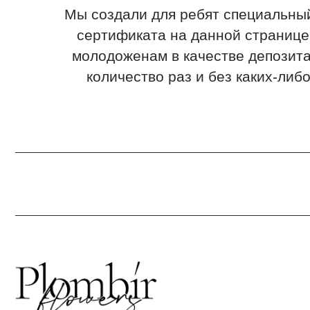
количество раз и без каких-либо огр
Г. 
УЛ.
Кажд
21:0
info
+7 9
Отве