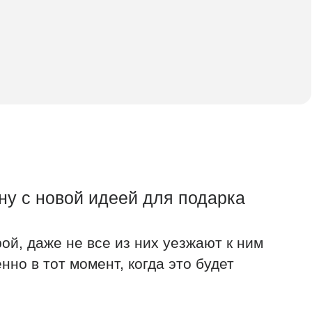
й идеей для подарка
е все из них уезжают к ним
омент, когда это будет
лнить с помощью покупки
ю сумму и передадут ее
епозита неограниченное