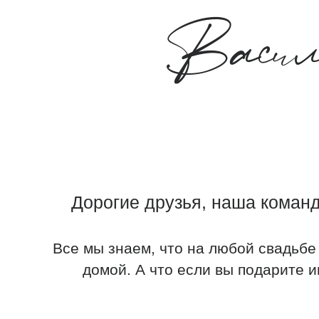
Васили
Дорогие друзья, наша команда по
Все мы знаем, что на любой свадьбе молод
домой. А что если вы подарите им воз
Мы создали для ребят специальный цвет
сертификата на данной странице. В к
молодоженам в качестве депозита. Мо