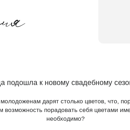
я
дошла к новому свадебному сезону с ново
оженам дарят столько цветов, что, порой, даже н
можность порадовать себя цветами именно в тот м
необходимо?
очный депозит, который любой из вас может попо
онце вечера наши менеджеры подсчитают итогову
лодожены смогут воспользоваться суммой этого д