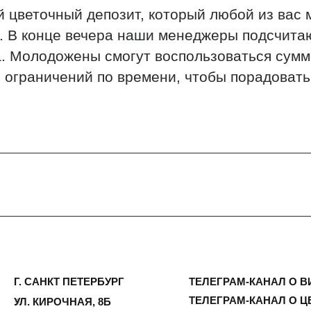
аничений по времени, чтобы порадовать цветами с
САНКТ ПЕТЕРБУРГ
ТЕЛЕГРАМ-КАНАЛ О ВИНТАЖЕ
ТЕЛЕГРАМ-КАНАЛ О ЦВЕТАХ
 КИРОЧНАЯ, 8Б
ИП Сомова Валентина Юриевна
ый день с 9:00 до
ИНН 470320429965
0
ОГРНИП 320470400035500
@plombirflowers.ru
81 9672833
тим на все вопросы!