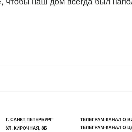
САНКТ ПЕТЕРБУРГ
ТЕЛЕГРАМ-КАНАЛ О ВИНТАЖЕ
ТЕЛЕГРАМ-КАНАЛ О ЦВЕТАХ
 КИРОЧНАЯ, 8Б
ИП Сомова Валентина Юриевна
ый день с 9:00 до
ИНН 470320429965
0
ОГРНИП 320470400035500
@plombirflowers.ru
81 9672833
тим на все вопросы!