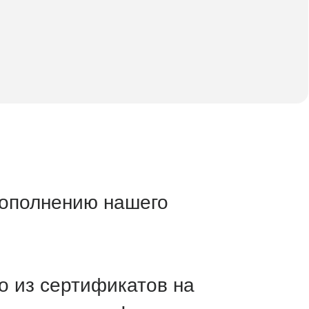
нию нашего
ртификатов на
етами!