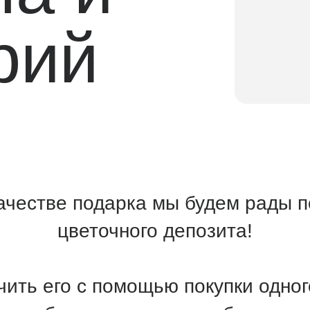
ий
естве подарка мы будем рады пополне
цветочного депозита!
его с помощью покупки одного из се
тобы наш дом всегда был наполнен цв