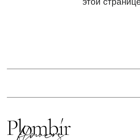
Г. 
УЛ.
Кажд
21:0
info
+7 9
Отве