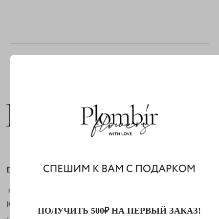
ТЕЛЕГРАМ-КАНАЛ
Г. САНКТ ПЕТЕРБУРГ
О ЦВЕТАХ
ТЕЛЕГРАМ-КАНАЛ
УЛ. КИРОЧНАЯ, 8Б
О ВИНТАЖЕ
Каждый день с 9:00 до 21:00
info@plombirflowers.ru
+7 981 9672833
Ответим на все вопросы!
ИП Сомова Валентина Юриевна
ИНН 470320429965
ОГРНИП 320470400035500
КОНФИДЕНЦИАЛЬНОСТЬ
ДОГОВОР ОФЕРТЫ
2018 - 2025 PLOMBIR FLOWERS
ПОЛУЧИТЬ 500₽ НА ПЕРВЫЙ ЗАКАЗ!