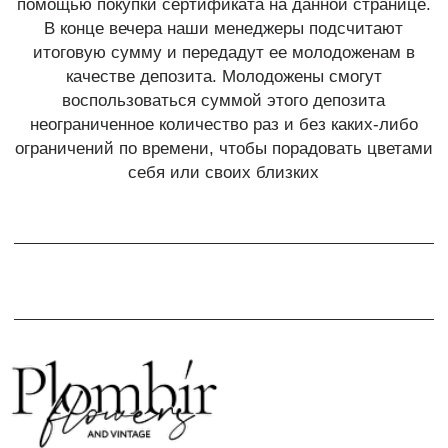
ТЕЛЕГРАМ-КАНАЛ
Г. САНКТ ПЕТЕРБУРГ
О ЦВЕТАХ
ТЕЛЕГРАМ-КАНАЛ
УЛ. КИРОЧНАЯ, 8Б
О ВИНТАЖЕ
Каждый день с 9:00 до 21:00
info@plombirflowers.ru
+7 981 9672833
Ответим на все вопросы!
ИП Сомова Валентина Юриевна
ИНН 470320429965
ОГРНИП 320470400035500
КОНФИДЕНЦИАЛЬНОСТЬ
ДОГОВОР ОФЕРТЫ
2018 - 2025 PLOMBIR FLOWERS