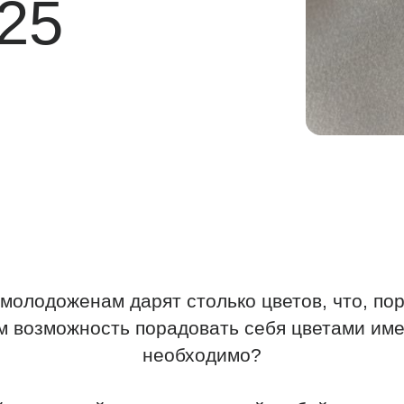
оженам дарят столько цветов, что, порой, даже н
можность порадовать себя цветами именно в тот м
необходимо?
очный депозит, который любой из вас может попо
онце вечера наши менеджеры подсчитают итоговую
одожены смогут воспользоваться суммой этого д
аничений по времени, чтобы порадовать цветами с