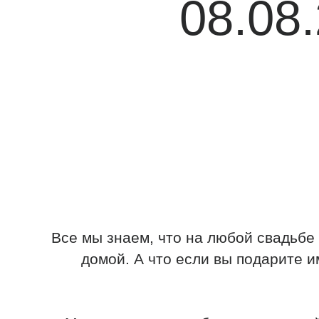
Все мы знаем, что на любой свадьбе молод
домой. А что если вы подарите им воз
Мы создали для ребят специальный цвет
сертификата на данной странице. В к
молодоженам в качестве депозита. Мол
количество раз и без каких-либо огр