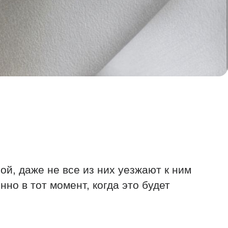
е все из них уезжают к ним
омент, когда это будет
лнить с помощью покупки
 сумму и передадут ее
епозита неограниченное
ебя или своих близких