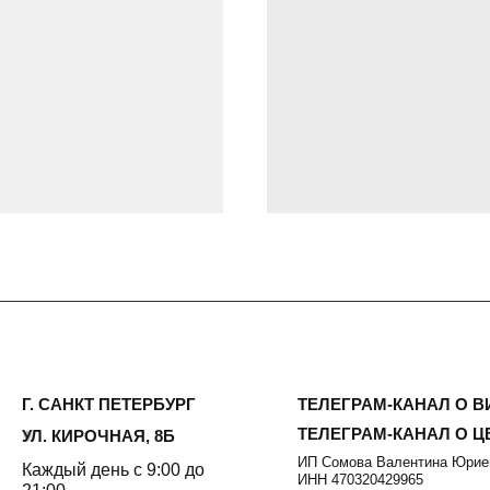
САНКТ ПЕТЕРБУРГ
ТЕЛЕГРАМ-КАНАЛ О ВИНТАЖЕ
ТЕЛЕГРАМ-КАНАЛ О ЦВЕТАХ
 КИРОЧНАЯ, 8Б
ИП Сомова Валентина Юриевна
ый день с 9:00 до
ИНН 470320429965
0
ОГРНИП 320470400035500
@plombirflowers.ru
81 9672833
тим на все вопросы!
ФИДЕНЦИАЛЬНОСТЬ
ДОГОВОР
ОФЕРТЫ