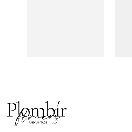
Г. 
УЛ.
Кажд
21:0
info
+7 9
Отве
2018 - 2025 PLOMBIR
КОН
FLOWERS