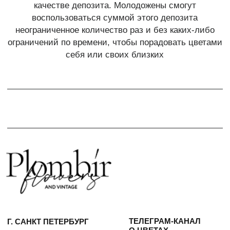
ТЕЛЕГРАМ-КАНАЛ
Г. САНКТ ПЕТЕРБУРГ
О ЦВЕТАХ
ТЕЛЕГРАМ-КАНАЛ
УЛ. КИРОЧНАЯ, 8Б
О ВИНТАЖЕ
Каждый день с 9:00 до 21:00
info@plombirflowers.ru
+7 981 9672833
Ответим на все вопросы!
ИП Сомова Валентина Юриевна
ИНН 470320429965
ОГРНИП 320470400035500
КОНФИДЕНЦИАЛЬНОСТЬ
ДОГОВОР ОФЕРТЫ
2018 - 2025 PLOMBIR FLOWERS