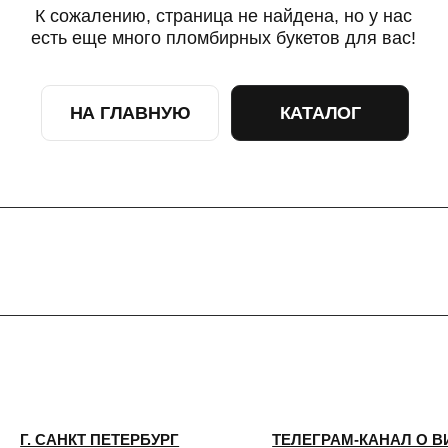
НА ГЛАВНУЮ
КАТАЛОГ
САНКТ ПЕТЕРБУРГ
ТЕЛЕГРАМ-КАНАЛ О ВИНТАЖЕ
ТЕЛЕГРАМ-КАНАЛ О ЦВЕТАХ
 КИРОЧНАЯ, 8Б
ИП Сомова Валентина Юриевна
ый день с 9:00 до
ИНН 470320429965
0
ОГРНИП 320470400035500
@plombirflowers.ru