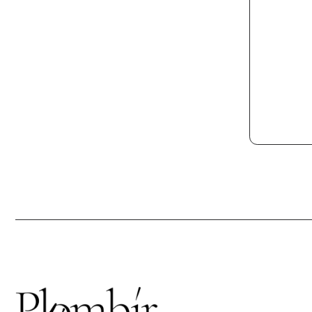
Г. 
УЛ.
Кажд
21:0
info