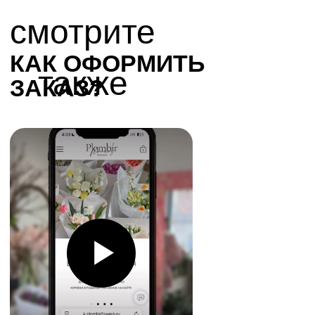
ТЕЛЕГРАМ-КАНАЛ
Г. САНКТ ПЕТЕРБУРГ
О ЦВЕТАХ
ТЕЛЕГРАМ-КАНАЛ
УЛ. КИРОЧНАЯ, 8Б
О ВИНТАЖЕ
Каждый день с 9:00 до 21:00
info@plombirflowers.ru
+7 981 9672833
Ответим на все вопросы!
ИП Сомова Валентина Юриевна
ИНН 470320429965
ОГРНИП 320470400035500
КОНФИДЕНЦИАЛЬНОСТЬ
ДОГОВОР ОФЕРТЫ