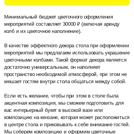
цветочными колбами. Такой формат декора является
достаточно универсальным, он наполняет
пространство необходимой атмосферой, при этом не
мешает гостям внутри стола общаться между собой.
Если есть желание, чтобы при этом в столе была
акцентная композиция, мы сможем подготовить для
вас интерьерный букет в высокой вазе или
композицию на кензане, которая может расположиться
в центре стола и приковывать к себе внимание гостей.
Мы соберем композицию и оформим цветочные
колбы в единой стилистике, они будут идеально
дополнять друг друга!
Мы рассчитаем точную стоимость оформления,
опираясь на Ваши пожелания, состав и цветовую
гамму цветочного наполнения колб, их количество
(оно будет зависеть от объема пространства,
количества столов и их размеров).
Аренда колб составит 150₽/шт., количество колб будет
зависеть от размеров пространств, на которые вы
желаете их поместить. (Обращаем ваше внимание на
то, что если колба будет утеряна или испорчена, то
необходимо будет внести компенсацию в размере
500₽/шт.)