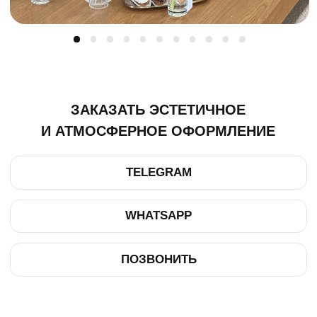
ТЕЛЕГРАМ-КАНАЛ
Г. САНКТ ПЕТЕРБУРГ
О ЦВЕТАХ
ТЕЛЕГРАМ-КАНАЛ
УЛ. КИРОЧНАЯ, 8Б
О ВИНТАЖЕ
Каждый день с 9:00 до 21:00
info@plombirflowers.ru
+7 981 9672833
Ответим на все вопросы!
ИП Сомова Валентина Юриевна
ИНН 470320429965
ОГРНИП 320470400035500
КОНФИДЕНЦИАЛЬНОСТЬ
ДОГОВОР ОФЕРТЫ
2018 - 2025 PLOMBIR FLOWERS