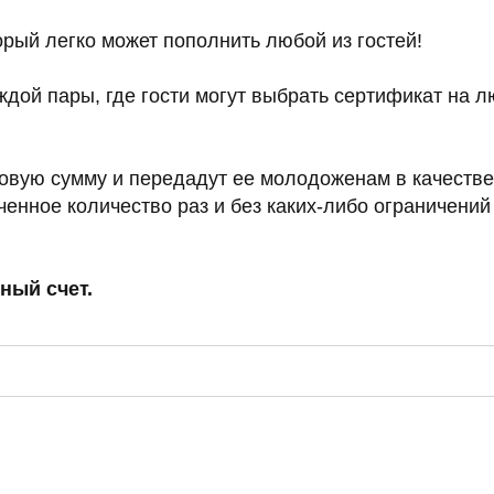
сумму и передадут ее молодоженам в качестве депозита. 
 количество раз и без каких-либо ограничений по времени
чет.
САНКТ ПЕТЕРБУРГ
ТЕЛЕГРАМ-КАНАЛ О ВИНТАЖЕ
ТЕЛЕГРАМ-КАНАЛ О ЦВЕТАХ
 КИРОЧНАЯ, 8Б
ИП Сомова Валентина Юриевна
ый день с 9:00 до
ИНН 470320429965
0
ОГРНИП 320470400035500
@plombirflowers.ru
81 9672833
тим на все вопросы!