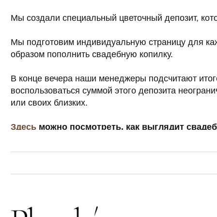
образом пополнить свадебную копилку.
В конце вечера наши менеджеры подсчитают итоговую 
воспользоваться суммой этого депозита неограниченное
или своих близких.
Здесь
можно посмотреть, как выглядит свадебный с
Г. 
УЛ.
Кажд
21:0
info
+7 9
Отве