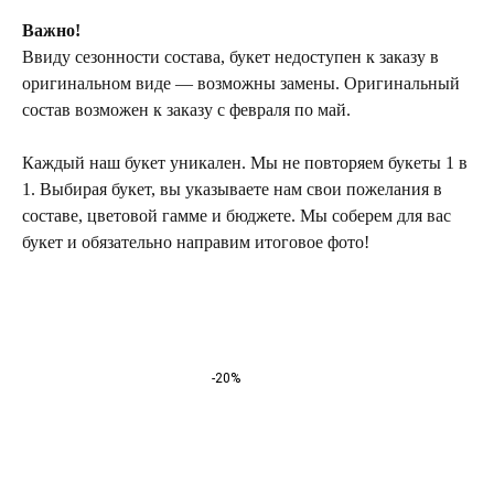
Важно!
Ввиду сезонности состава, букет недоступен к заказу в
оригинальном виде — возможны замены. Оригинальный
состав возможен к заказу с февраля по май.
Каждый наш букет уникален. Мы не повторяем букеты 1 в
1. Выбирая букет, вы указываете нам свои пожелания в
составе, цветовой гамме и бюджете. Мы соберем для вас
букет и обязательно направим итоговое фото!
ТЕЛЕГРАМ-КАНАЛ
Г. САНКТ ПЕТЕРБУРГ
О ЦВЕТАХ
ТЕЛЕГРАМ-КАНАЛ
УЛ. КИРОЧНАЯ, 8Б
О ВИНТАЖЕ
Каждый день с 9:00 до 21:00
info@plombirflowers.ru
+7 981 9672833
-20%
Ответим на все вопросы!
ИП Сомова Валентина Юриевна
ИНН 470320429965
ОГРНИП 320470400035500