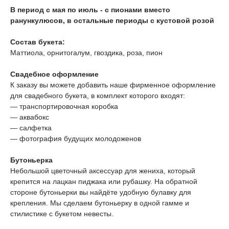
В период с мая по июль - с пионами вместо
ранункулюсов, в остальные периоды с кустовой розой
Состав букета:
Маттиола, орнитогалум, гвоздика, роза, пион
Свадебное оформление
К заказу вы можете добавить наше фирменное оформление
для свадебного букета, в комплект которого входят:
— транспортировочная коробка
— аквабокс
ТЕЛЕГРАМ-КАНАЛ
Г. САНКТ ПЕТЕРБУРГ
— салфетка
О ЦВЕТАХ
— фотография будущих молодоженов
ТЕЛЕГРАМ-КАНАЛ
УЛ. КИРОЧНАЯ, 8Б
О ВИНТАЖЕ
Каждый день с 9:00 до 21:00
Бутоньерка
info@plombirflowers.ru
Небольшой цветочный аксессуар для жениха, который
+7 981 9672833
Ответим на все вопросы!
крепится на лацкан пиджака или рубашку. На обратной
стороне бутоньерки вы найдёте удобную булавку для
крепления. Мы сделаем бутоньерку в одной гамме и
ИП Сомова Валентина Юриевна
стилистике с букетом невесты.
ИНН 470320429965
ОГРНИП 320470400035500