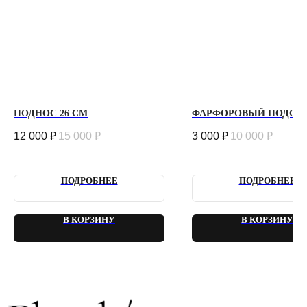
+7 981 9672833
Ответим на все вопросы!
ИП Сомова Валентина Юриевна
ИНН 470320429965
ОГРНИП 320470400035500
КОНФИДЕНЦИАЛЬНОСТЬ
ДОГОВОР ОФЕРТЫ
ПОДНОС 26 СМ
ФАРФОРОВЫЙ ПОДСВ
2018 - 2025 PLOMBIR FLOWERS
12 000
₽
15 000
₽
3 000
₽
10 000
₽
ПОДРОБНЕЕ
ПОДРОБНЕЕ
В КОРЗИНУ
В КОРЗИНУ