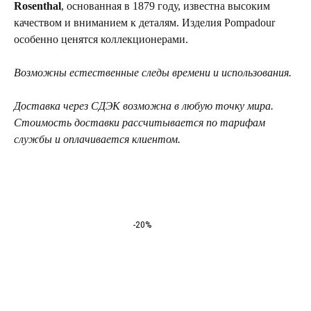
Rosenthal
, основанная в 1879 году, известна высоким
качеством и вниманием к деталям. Изделия Pompadour
особенно ценятся коллекционерами.
Возможны естественные следы времени и использования.
Доставка через СДЭК возможна в любую точку мира.
Стоимость доставки рассчитывается по тарифам
службы и оплачивается клиентом.
-20%
ТЕЛЕГРАМ-КАНАЛ
Г. САНКТ ПЕТЕРБУРГ
О ЦВЕТАХ
ТЕЛЕГРАМ-КАНАЛ
УЛ. КИРОЧНАЯ, 8Б
О ВИНТАЖЕ
Каждый день с 9:00 до 21:00
info@plombirflowers.ru