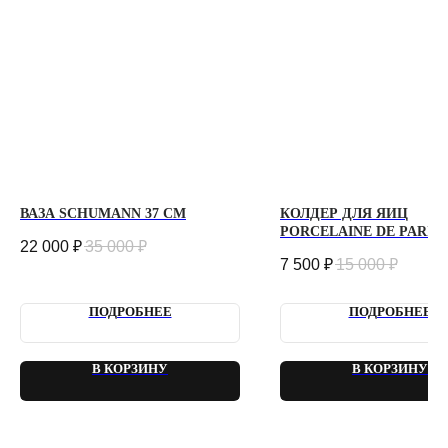
info@plombirflowers.ru
+7 981 9672833
Ответим на все вопросы!
ИП Сомова Валентина Юриевна
ИНН 470320429965
ОГРНИП 320470400035500
КОНФИДЕНЦИАЛЬНОСТЬ
ДОГОВОР ОФЕРТЫ
2018 - 2025 PLOMBIR FLOWERS
ВАЗА SCHUMANN 37 СМ
КОЛДЕР ДЛЯ ЯИЦ
PORCELAINE DE PARIS
22 000
₽
35 000
₽
7 500
₽
15 000
₽
ПОДРОБНЕЕ
ПОДРОБНЕЕ
В КОРЗИНУ
В КОРЗИНУ