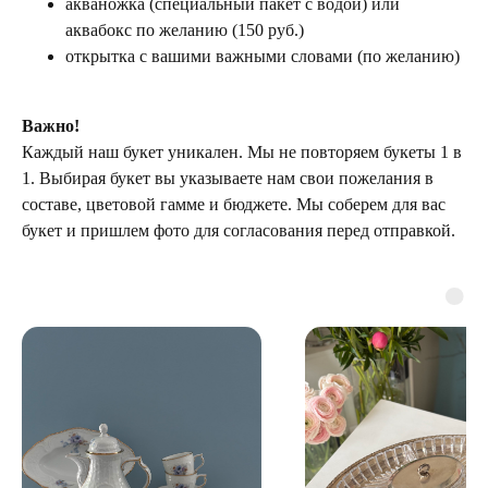
акваножка (специальный пакет с водой) или
аквабокс по желанию (150 руб.)
открытка с вашими важными словами (по желанию)
Важно!
Каждый наш букет уникален. Мы не повторяем букеты 1 в
1. Выбирая букет вы указываете нам свои пожелания в
составе, цветовой гамме и бюджете. Мы соберем для вас
букет и пришлем фото для согласования перед отправкой.
ТЕЛЕГРАМ-КАНАЛ
Г. САНКТ ПЕТЕРБУРГ
О ЦВЕТАХ
ТЕЛЕГРАМ-КАНАЛ
УЛ. КИРОЧНАЯ, 8Б
О ВИНТАЖЕ
Каждый день с 9:00 до 21:00
info@plombirflowers.ru