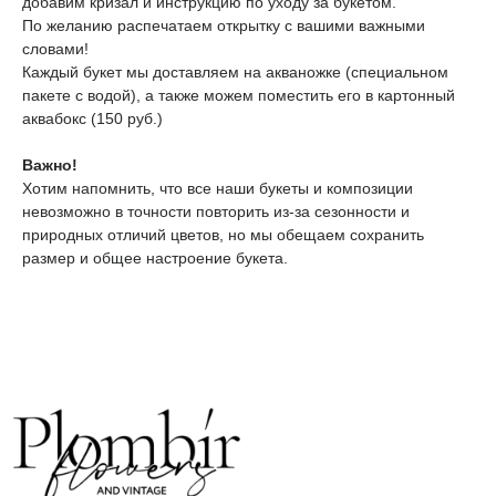
добавим кризал и инструкцию по уходу за букетом.
По желанию распечатаем открытку с вашими важными
словами!
Каждый букет мы доставляем на акваножке (специальном
пакете с водой), а также можем поместить его в картонный
аквабокс (150 руб.)
ТЕЛЕГРАМ-КАНАЛ
Г. САНКТ ПЕТЕРБУРГ
О ЦВЕТАХ
ТЕЛЕГРАМ-КАНАЛ
УЛ. КИРОЧНАЯ, 8Б
Важно!
О ВИНТАЖЕ
Каждый день с 9:00 до 21:00
Хотим напомнить, что все наши букеты и композиции
info@plombirflowers.ru
невозможно в точности повторить из-за сезонности и
+7 981 9672833
природных отличий цветов, но мы обещаем сохранить
Ответим на все вопросы!
размер и общее настроение букета.
ИП Сомова Валентина Юриевна
ИНН 470320429965
ОГРНИП 320470400035500
КОНФИДЕНЦИАЛЬНОСТЬ
ДОГОВОР ОФЕРТЫ
2018 - 2025 PLOMBIR FLOWERS