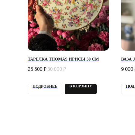
Г. 
ТАРЕЛКА THOMAS ИРИСЫ 30 СМ
ВАЗА 
УЛ.
25 500
₽
30 000
₽
9 000
Кажд
21:0
info
+7 9
В КОРЗИНУ
ПОДРОБНЕЕ
ПОД
Отве
2018 - 2025 PLOMBIR
КОН
FLOWERS