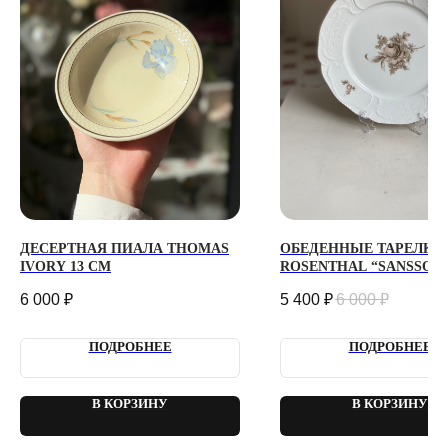
О ВИНТАЖЕ
Каждый день с 9:00 до 21:00
info@plombirflowers.ru
+7 981 9672833
Ответим на все вопросы!
ИП Сомова Валентина Юриевна
ИНН 470320429965
ОГРНИП 320470400035500
КОНФИДЕНЦИАЛЬНОСТЬ
ДОГОВОР ОФЕРТЫ
2018 - 2025 PLOMBIR FLOWERS
ДЕСЕРТНАЯ ПИАЛА THOMAS
ОБЕДЕННЫЕ ТАРЕЛКИ
IVORY 13 СМ
ROSENTHAL “SANSSOUC
СМ
6 000
₽
5 400
₽
6 000
₽
ПОДРОБНЕЕ
ПОДРОБНЕЕ
В КОРЗИНУ
В КОРЗИНУ