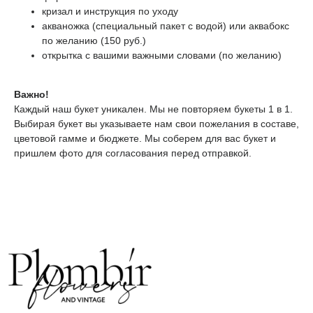
кризал и инструкция по уходу
акваножка (специальный пакет с водой) или аквабокс
по желанию (150 руб.)
открытка с вашими важными словами (по желанию)
ТЕЛЕГРАМ-КАНАЛ
Г. САНКТ ПЕТЕРБУРГ
О ЦВЕТАХ
ТЕЛЕГРАМ-КАНАЛ
УЛ. КИРОЧНАЯ, 8Б
Важно!
О ВИНТАЖЕ
Каждый день с 9:00 до 21:00
Каждый наш букет уникален. Мы не повторяем букеты 1 в 1.
info@plombirflowers.ru
Выбирая букет вы указываете нам свои пожелания в составе,
цветовой гамме и бюджете. Мы соберем для вас букет и
+7 981 9672833
Ответим на все вопросы!
пришлем фото для согласования перед отправкой.
ИП Сомова Валентина Юриевна
ИНН 470320429965
ОГРНИП 320470400035500
КОНФИДЕНЦИАЛЬНОСТЬ
ДОГОВОР ОФЕРТЫ
2018 - 2025 PLOMBIR FLOWERS