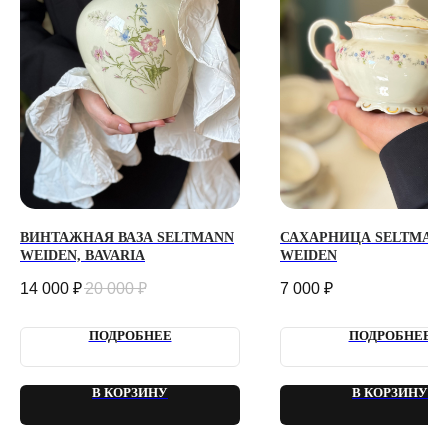
Каждый день с 9:00 до 21:00
info@plombirflowers.ru
+7 981 9672833
Ответим на все вопросы!
ИП Сомова Валентина Юриевна
ИНН 470320429965
ОГРНИП 320470400035500
КОНФИДЕНЦИАЛЬНОСТЬ
ДОГОВОР ОФЕРТЫ
2018 - 2025 PLOMBIR FLOWERS
ВИНТАЖНАЯ ВАЗА SELTMANN
САХАРНИЦА SELTMAN
WEIDEN, BAVARIA
WEIDEN
14 000
₽
20 000
₽
7 000
₽
ПОДРОБНЕЕ
ПОДРОБНЕЕ
В КОРЗИНУ
В КОРЗИНУ