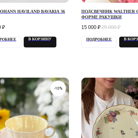
JOHANN HAVILAND BAVARIA 36
ПОДСВЕЧНИК WALTHER G
ФОРМЕ РАКУШКИ
0
₽
15 000
₽
25 000
₽
В КОРЗИНУ
В КОР
РОБНЕЕ
ПОДРОБНЕЕ
-10%