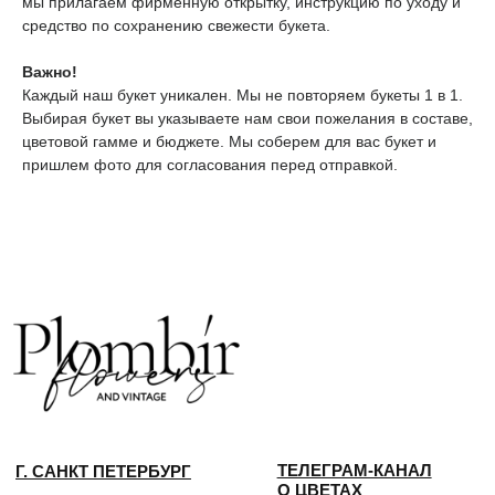
мы прилагаем фирменную открытку, инструкцию по уходу и
средство по сохранению свежести букета.
ТЕЛЕГРАМ-КАНАЛ
Г. САНКТ ПЕТЕРБУРГ
О ЦВЕТАХ
Важно!
ТЕЛЕГРАМ-КАНАЛ
УЛ. КИРОЧНАЯ, 8Б
Каждый наш букет уникален. Мы не повторяем букеты 1 в 1.
О ВИНТАЖЕ
Каждый день с 9:00 до 21:00
Выбирая букет вы указываете нам свои пожелания в составе,
info@plombirflowers.ru
цветовой гамме и бюджете. Мы соберем для вас букет и
+7 981 9672833
пришлем фото для согласования перед отправкой.
Ответим на все вопросы!
ИП Сомова Валентина Юриевна
ИНН 470320429965
ОГРНИП 320470400035500
КОНФИДЕНЦИАЛЬНОСТЬ
ДОГОВОР ОФЕРТЫ
2018 - 2025 PLOMBIR FLOWERS