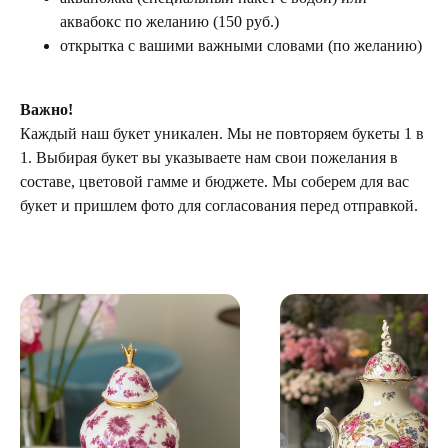
аквабокс по желанию (150 руб.)
открытка с вашими важными словами (по желанию)
Важно!
Каждый наш букет уникален. Мы не повторяем букеты 1 в
1. Выбирая букет вы указываете нам свои пожелания в
составе, цветовой гамме и бюджете. Мы соберем для вас
букет и пришлем фото для согласования перед отправкой.
ТЕЛЕГРАМ-КАНАЛ
Г. САНКТ ПЕТЕРБУРГ
О ЦВЕТАХ
ТЕЛЕГРАМ-КАНАЛ
УЛ. КИРОЧНАЯ, 8Б
О ВИНТАЖЕ
Каждый день с 9:00 до 21:00
info@plombirflowers.ru
+7 981 9672833
Ответим на все вопросы!
ИП Сомова Валентина Юриевна
ИНН 470320429965
ОГРНИП 320470400035500