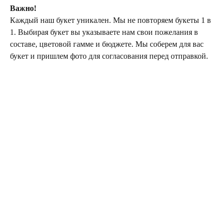
Важно!
Каждый наш букет уникален. Мы не повторяем букеты 1 в
1. Выбирая букет вы указываете нам свои пожелания в
составе, цветовой гамме и бюджете. Мы соберем для вас
букет и пришлем фото для согласования перед отправкой.
ТЕЛЕГРАМ-КАНАЛ
Г. САНКТ ПЕТЕРБУРГ
О ЦВЕТАХ
ТЕЛЕГРАМ-КАНАЛ
УЛ. КИРОЧНАЯ, 8Б
О ВИНТАЖЕ
Каждый день с 9:00 до 21:00
info@plombirflowers.ru
+7 981 9672833
Ответим на все вопросы!