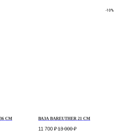
-10%
36 СМ
ВАЗА BAREUTHER 21 СМ
11 700
₽
13 000
₽