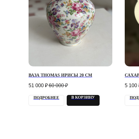
Г. 
УЛ.
ВАЗА THOMAS ИРИСЫ 20 СМ
САХА
Кажд
21:0
51 000
₽
60 000
₽
5 100
info
+7 9
В КОРЗИНУ
ПОДРОБНЕЕ
ПОД
Отве
2018 - 2025 PLOMBIR
КОН