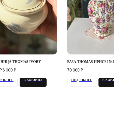
САНКТ ПЕТЕРБУРГ
ТЕЛЕГРАМ-КАНАЛ О ВИНТАЖЕ
ТЕЛЕГРАМ-КАНАЛ О ЦВЕТАХ
 КИРОЧНАЯ, 8Б
РНИЦА THOMAS IVORY
ВАЗА THOMAS ИРИСЫ №
ИП Сомова Валентина Юриевна
ый день с 9:00 до
ИНН 470320429965
0
₽
6 000
₽
70 000
₽
ОГРНИП 320470400035500
@plombirflowers.ru
81 9672833
В КОРЗИНУ
В КОР
РОБНЕЕ
ПОДРОБНЕЕ
тим на все вопросы!
ФИДЕНЦИАЛЬНОСТЬ
ДОГОВОР