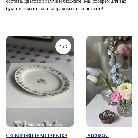
составе, цветовой гамме и бюджете. Мы соберем для вас
букет и обязательно направим итоговое фото!
ТЕЛЕГРАМ-КАНАЛ
Г. САНКТ ПЕТЕРБУРГ
О ЦВЕТАХ
ТЕЛЕГРАМ-КАНАЛ
УЛ. КИРОЧНАЯ, 8Б
О ВИНТАЖЕ
Каждый день с 9:00 до 21:00
-15%
info@plombirflowers.ru
+7 981 9672833
Ответим на все вопросы!
ИП Сомова Валентина Юриевна
ИНН 470320429965
ОГРНИП 320470400035500
КОНФИДЕНЦИАЛЬНОСТЬ
ДОГОВОР ОФЕРТЫ
2018 - 2025 PLOMBIR FLOWERS
СЕРВИРОВОЧНАЯ ТАРЕЛКА
РОУЗБОУЛ