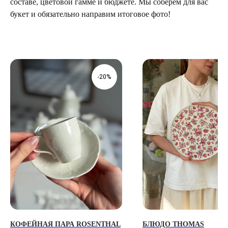
составе, цветовой гамме и бюджете. Мы соберем для вас
букет и обязательно направим итоговое фото!
ТЕЛЕГРАМ-КАНАЛ
Г. САНКТ ПЕТЕРБУРГ
О ЦВЕТАХ
ТЕЛЕГРАМ-КАНАЛ
УЛ. КИРОЧНАЯ, 8Б
О ВИНТАЖЕ
Каждый день с 9:00 до 21:00
-20%
info@plombirflowers.ru
+7 981 9672833
Ответим на все вопросы!
ИП Сомова Валентина Юриевна
ИНН 470320429965
ОГРНИП 320470400035500
КОНФИДЕНЦИАЛЬНОСТЬ
ДОГОВОР ОФЕРТЫ
2018 - 2025 PLOMBIR FLOWERS
КОФЕЙНАЯ ПАРА ROSENTHAL
БЛЮДО THOMAS