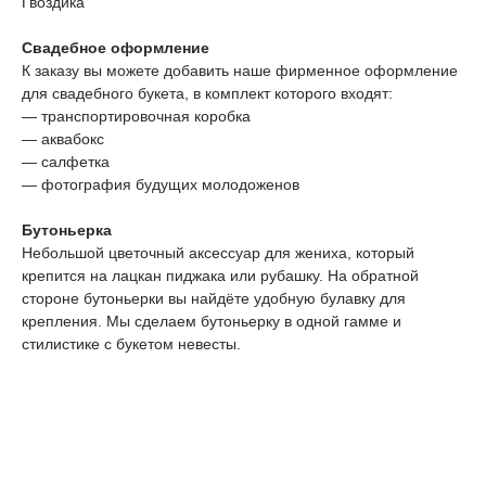
Гвоздика
Свадебное оформление
К заказу вы можете добавить наше фирменное оформление
для свадебного букета, в комплект которого входят:
— транспортировочная коробка
— аквабокс
— салфетка
ТЕЛЕГРАМ-КАНАЛ
— фотография будущих молодоженов
Г. САНКТ ПЕТЕРБУРГ
О ЦВЕТАХ
ТЕЛЕГРАМ-КАНАЛ
УЛ. КИРОЧНАЯ, 8Б
Бутоньерка
О ВИНТАЖЕ
Каждый день с 9:00 до 21:00
Небольшой цветочный аксессуар для жениха, который
info@plombirflowers.ru
крепится на лацкан пиджака или рубашку. На обратной
+7 981 9672833
стороне бутоньерки вы найдёте удобную булавку для
Ответим на все вопросы!
крепления. Мы сделаем бутоньерку в одной гамме и
стилистике с букетом невесты.
ИП Сомова Валентина Юриевна
ИНН 470320429965
ОГРНИП 320470400035500
КОНФИДЕНЦИАЛЬНОСТЬ
ДОГОВОР ОФЕРТЫ
2018 - 2025 PLOMBIR FLOWERS