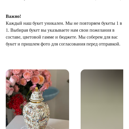
Важно!
Каждый наш букет уникален. Мы не повторяем букеты 1 в
1. Выбирая букет вы указываете нам свои пожелания в
составе, цветовой гамме и бюджете. Мы соберем для вас
букет и пришлем фото для согласования перед отправкой.
ТЕЛЕГРАМ-КАНАЛ
Г. САНКТ ПЕТЕРБУРГ
О ЦВЕТАХ
ТЕЛЕГРАМ-КАНАЛ
УЛ. КИРОЧНАЯ, 8Б
О ВИНТАЖЕ
Каждый день с 9:00 до 21:00
info@plombirflowers.ru
+7 981 9672833
Ответим на все вопросы!