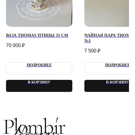
ИП Сомова Валентина Юриевна
ИНН 470320429965
ОГРНИП 320470400035500
КОНФИДЕНЦИАЛЬНОСТЬ
ВАЗА THOMAS ПТИЦЫ 33 СМ
ЧАЙНАЯ ПАРА THOMAS
ДОГОВОР ОФЕРТЫ
№1
2018 - 2025 PLOMBIR FLOWERS
70 000
₽
7 500
₽
ПОДРОБНЕЕ
ПОДРОБНЕЕ
В КОРЗИНУ
В КОРЗИНУ