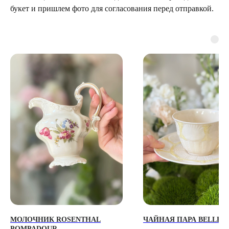
букет и пришлем фото для согласования перед отправкой.
ТЕЛЕГРАМ-КАНАЛ
Г. САНКТ ПЕТЕРБУРГ
О ЦВЕТАХ
ТЕЛЕГРАМ-КАНАЛ
УЛ. КИРОЧНАЯ, 8Б
О ВИНТАЖЕ
Каждый день с 9:00 до 21:00
info@plombirflowers.ru
+7 981 9672833
Ответим на все вопросы!
ИП Сомова Валентина Юриевна
ИНН 470320429965
ОГРНИП 320470400035500
МОЛОЧНИК ROSENTHAL
ЧАЙНАЯ ПАРА BELLEE
POMPADOUR