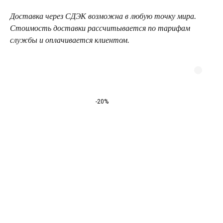
Доставка через СДЭК возможна в любую точку мира.
Стоимость доставки рассчитывается по тарифам
службы и оплачивается клиентом.
-20%
ТЕЛЕГРАМ-КАНАЛ
Г. САНКТ ПЕТЕРБУРГ
О ЦВЕТАХ
ТЕЛЕГРАМ-КАНАЛ
УЛ. КИРОЧНАЯ, 8Б
О ВИНТАЖЕ
Каждый день с 9:00 до 21:00
info@plombirflowers.ru
+7 981 9672833
Ответим на все вопросы!
ИП Сомова Валентина Юриевна