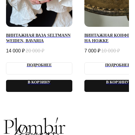
ИП Сомова Валентина Юриевна
ИНН 470320429965
ОГРНИП 320470400035500
КОНФИДЕНЦИАЛЬНОСТЬ
ВИНТАЖНАЯ ВАЗА SELTMANN
ВИНТАЖНАЯ КОНФЕТ
ДОГОВОР ОФЕРТЫ
WEIDEN, BAVARIA
НА НОЖКЕ
2018 - 2025 PLOMBIR FLOWERS
14 000
₽
20 000
₽
7 000
₽
10 000
₽
ПОДРОБНЕЕ
ПОДРОБНЕЕ
В КОРЗИНУ
В КОРЗИНУ