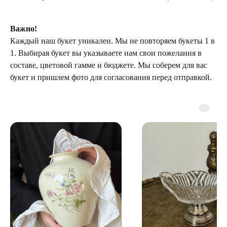
Важно!
Каждый наш букет уникален. Мы не повторяем букеты 1 в
1. Выбирая букет вы указываете нам свои пожелания в
составе, цветовой гамме и бюджете. Мы соберем для вас
букет и пришлем фото для согласования перед отправкой.
ТЕЛЕГРАМ-КАНАЛ
Г. САНКТ ПЕТЕРБУРГ
О ЦВЕТАХ
ТЕЛЕГРАМ-КАНАЛ
УЛ. КИРОЧНАЯ, 8Б
О ВИНТАЖЕ
Каждый день с 9:00 до 21:00
info@plombirflowers.ru
+7 981 9672833
Ответим на все вопросы!