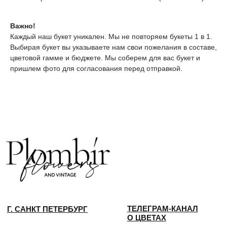
ТЕЛЕГРАМ-КАНАЛ
Г. САНКТ ПЕТЕРБУРГ
Важно!
О ЦВЕТАХ
Каждый наш букет уникален. Мы не повторяем букеты 1 в 1.
ТЕЛЕГРАМ-КАНАЛ
УЛ. КИРОЧНАЯ, 8Б
О ВИНТАЖЕ
Каждый день с 9:00 до 21:00
Выбирая букет вы указываете нам свои пожелания в составе,
цветовой гамме и бюджете. Мы соберем для вас букет и
info@plombirflowers.ru
пришлем фото для согласования перед отправкой.
+7 981 9672833
Ответим на все вопросы!
ИП Сомова Валентина Юриевна
ИНН 470320429965
ОГРНИП 320470400035500
КОНФИДЕНЦИАЛЬНОСТЬ
ДОГОВОР ОФЕРТЫ
2018 - 2025 PLOMBIR FLOWERS