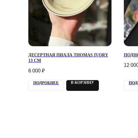
Г. 
ДЕСЕРТНАЯ ПИАЛА THOMAS IVORY
ПОДНО
УЛ.
13 СМ
12 00
Кажд
6 000
₽
21:0
info
+7 9
В КОРЗИНУ
ПОДРОБНЕЕ
ПОД
Отве
2018 - 2025 PLOMBIR
КОН
FLOWERS