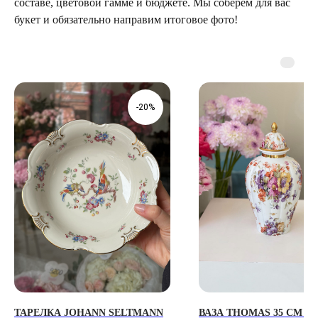
составе, цветовой гамме и бюджете. Мы соберем для вас
букет и обязательно направим итоговое фото!
ТЕЛЕГРАМ-КАНАЛ
Г. САНКТ ПЕТЕРБУРГ
О ЦВЕТАХ
ТЕЛЕГРАМ-КАНАЛ
УЛ. КИРОЧНАЯ, 8Б
О ВИНТАЖЕ
Каждый день с 9:00 до 21:00
-20%
info@plombirflowers.ru
+7 981 9672833
Ответим на все вопросы!
ИП Сомова Валентина Юриевна
ИНН 470320429965
ОГРНИП 320470400035500
КОНФИДЕНЦИАЛЬНОСТЬ
ДОГОВОР ОФЕРТЫ
2018 - 2025 PLOMBIR FLOWERS
ТАРЕЛКА JOHANN SELTMANN
ВАЗА THOMAS 35 СМ С