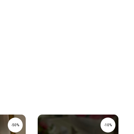
-50%
-10%