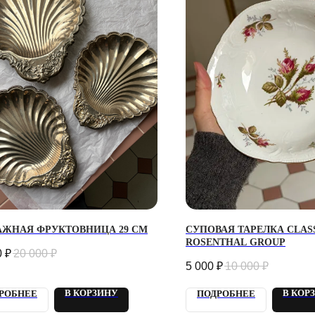
АЖНАЯ ФРУКТОВНИЦА 29 СМ
СУПОВАЯ ТАРЕЛКА CLASS
ROSENTHAL GROUP
0
₽
20 000
₽
5 000
₽
10 000
₽
В КОРЗИНУ
В КОР
РОБНЕЕ
ПОДРОБНЕЕ