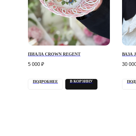
Г. 
ПИАЛА CROWN REGENT
ВАЗА 
УЛ.
5 000
₽
30 00
Кажд
21:0
info
+7 9
В КОРЗИНУ
ПОДРОБНЕЕ
ПОД
Отве
2018 - 2025 PLOMBIR
КОН
FLOWERS