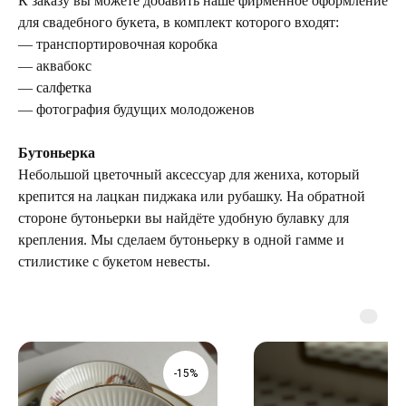
К заказу вы можете добавить наше фирменное оформление
для свадебного букета, в комплект которого входят:
— транспортировочная коробка
— аквабокс
— салфетка
— фотография будущих молодоженов
Бутоньерка
Небольшой цветочный аксессуар для жениха, который
крепится на лацкан пиджака или рубашку. На обратной
стороне бутоньерки вы найдёте удобную булавку для
крепления. Мы сделаем бутоньерку в одной гамме и
стилистике с букетом невесты.
-15%
ТЕЛЕГРАМ-КАНАЛ
Г. САНКТ ПЕТЕРБУРГ
О ЦВЕТАХ
ТЕЛЕГРАМ-КАНАЛ
УЛ. КИРОЧНАЯ, 8Б