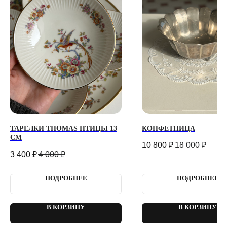
О ВИНТАЖЕ
Каждый день с 9:00 до 21:00
info@plombirflowers.ru
+7 981 9672833
Ответим на все вопросы!
ИП Сомова Валентина Юриевна
ИНН 470320429965
ОГРНИП 320470400035500
КОНФИДЕНЦИАЛЬНОСТЬ
ДОГОВОР ОФЕРТЫ
2018 - 2025 PLOMBIR FLOWERS
ТАРЕЛКИ THOMAS ПТИЦЫ 13
КОНФЕТНИЦА
СМ
10 800
₽
18 000
₽
3 400
₽
4 000
₽
ПОДРОБНЕЕ
ПОДРОБНЕЕ
В КОРЗИНУ
В КОРЗИНУ