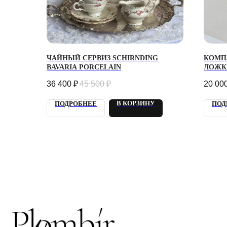
Г. 
ЧАЙНЫЙ СЕРВИЗ SCHIRNDING
КОМП
УЛ.
BAVARIA PORCELAIN
ЛОЖК
Кажд
36 400
₽
45 500
₽
20 00
21:0
info
В КОРЗИНУ
ПОДРОБНЕЕ
ПОД
+7 9
Отве
2018 - 2025 PLOMBIR
КОН
FLOWERS