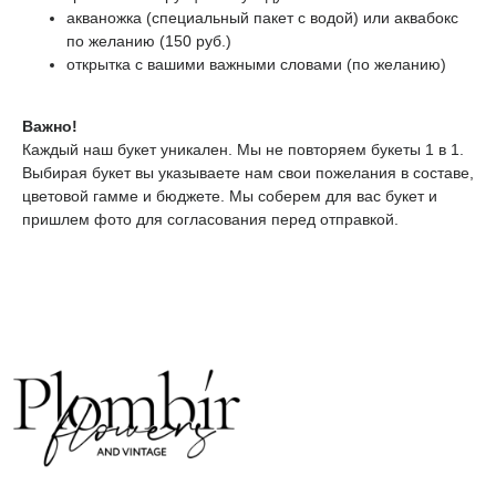
акваножка (специальный пакет с водой) или аквабокс
по желанию (150 руб.)
открытка с вашими важными словами (по желанию)
ТЕЛЕГРАМ-КАНАЛ
Г. САНКТ ПЕТЕРБУРГ
О ЦВЕТАХ
Важно!
ТЕЛЕГРАМ-КАНАЛ
УЛ. КИРОЧНАЯ, 8Б
О ВИНТАЖЕ
Каждый наш букет уникален. Мы не повторяем букеты 1 в 1.
Каждый день с 9:00 до 21:00
Выбирая букет вы указываете нам свои пожелания в составе,
info@plombirflowers.ru
цветовой гамме и бюджете. Мы соберем для вас букет и
+7 981 9672833
Ответим на все вопросы!
пришлем фото для согласования перед отправкой.
ИП Сомова Валентина Юриевна
ИНН 470320429965
ОГРНИП 320470400035500
КОНФИДЕНЦИАЛЬНОСТЬ
ДОГОВОР ОФЕРТЫ
2018 - 2025 PLOMBIR FLOWERS