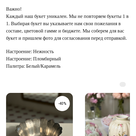
Важно!
Каждый наш букет уникален. Мы не повторяем букеты 1 в
1. Выбирая букет вы указываете нам свои пожелания в
составе, цветовой гамме и бюджете. Мы соберем для вас
букет и пришлем фото для согласования перед отправкой.
Настроение: Нежность
Настроение: Пломбирный
Палитра: Белый/Карамель
ТЕЛЕГРАМ-КАНАЛ
Г. САНКТ ПЕТЕРБУРГ
О ЦВЕТАХ
ТЕЛЕГРАМ-КАНАЛ
УЛ. КИРОЧНАЯ, 8Б
О ВИНТАЖЕ
Каждый день с 9:00 до 21:00
info@plombirflowers.ru
+7 981 9672833
-40%
Ответим на все вопросы!
ИП Сомова Валентина Юриевна
ИНН 470320429965
ОГРНИП 320470400035500