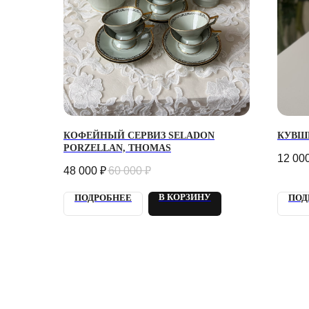
Г. 
КОФЕЙНЫЙ СЕРВИЗ SELADON
КУВШ
УЛ.
PORZELLAN, THOMAS
12 00
Кажд
21:0
48 000
₽
60 000
₽
info
+7 9
В КОРЗИНУ
ПОДРОБНЕЕ
ПОД
Отве
2018 - 2025 PLOMBIR
КОН
FLOWERS