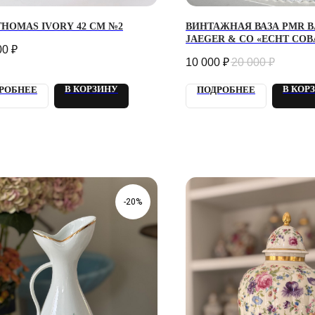
THOMAS IVORY 42 СМ №2
ВИНТАЖНАЯ ВАЗА PMR B
JAEGER & CO «ECHT COB
00
₽
10 000
₽
20 000
₽
В КОРЗИНУ
В КОР
РОБНЕЕ
ПОДРОБНЕЕ
-20%