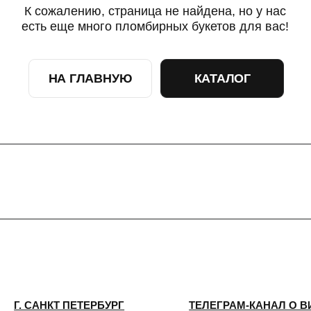
НА ГЛАВНУЮ
КАТАЛОГ
САНКТ ПЕТЕРБУРГ
ТЕЛЕГРАМ-КАНАЛ О ВИНТАЖЕ
ТЕЛЕГРАМ-КАНАЛ О ЦВЕТАХ
 КИРОЧНАЯ, 8Б
ИП Сомова Валентина Юриевна
ый день с 9:00 до
ИНН 470320429965
0
ОГРНИП 320470400035500
@plombirflowers.ru