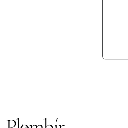
Г. 
УЛ.
Кажд
21:0
info