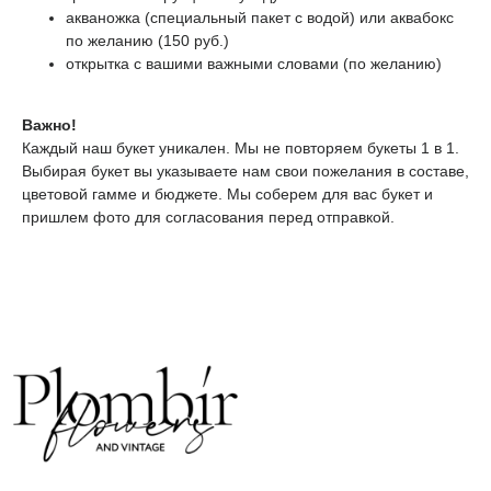
акваножка (специальный пакет с водой) или аквабокс
по желанию (150 руб.)
открытка с вашими важными словами (по желанию)
ТЕЛЕГРАМ-КАНАЛ
Г. САНКТ ПЕТЕРБУРГ
О ЦВЕТАХ
Важно!
ТЕЛЕГРАМ-КАНАЛ
УЛ. КИРОЧНАЯ, 8Б
О ВИНТАЖЕ
Каждый наш букет уникален. Мы не повторяем букеты 1 в 1.
Каждый день с 9:00 до 21:00
Выбирая букет вы указываете нам свои пожелания в составе,
info@plombirflowers.ru
цветовой гамме и бюджете. Мы соберем для вас букет и
+7 981 9672833
Ответим на все вопросы!
пришлем фото для согласования перед отправкой.
ИП Сомова Валентина Юриевна
ИНН 470320429965
ОГРНИП 320470400035500
КОНФИДЕНЦИАЛЬНОСТЬ
ДОГОВОР ОФЕРТЫ
2018 - 2025 PLOMBIR FLOWERS