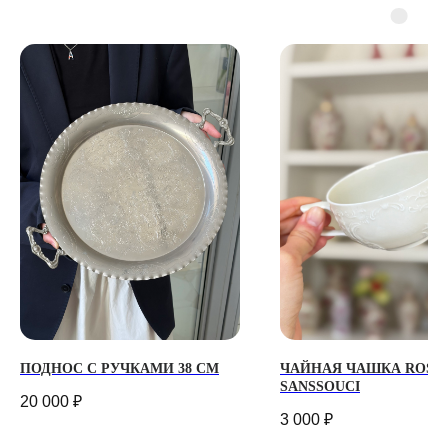
ТЕЛЕГРАМ-КАНАЛ
Г. САНКТ ПЕТЕРБУРГ
О ЦВЕТАХ
ТЕЛЕГРАМ-КАНАЛ
УЛ. КИРОЧНАЯ, 8Б
О ВИНТАЖЕ
Каждый день с 9:00 до 21:00
info@plombirflowers.ru
+7 981 9672833
Ответим на все вопросы!
ИП Сомова Валентина Юриевна
ИНН 470320429965
ОГРНИП 320470400035500
КОНФИДЕНЦИАЛЬНОСТЬ
ДОГОВОР ОФЕРТЫ
2018 - 2025 PLOMBIR FLOWERS
ПОДНОС С РУЧКАМИ 38 СМ
ЧАЙНАЯ ЧАШКА ROSE
SANSSOUCI
20 000
₽
3 000
₽