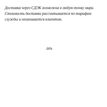
Доставка через СДЭК возможна в любую точку мира.
Стоимость доставки рассчитывается по тарифам
службы и оплачивается клиентом.
-20%
ТЕЛЕГРАМ-КАНАЛ
Г. САНКТ ПЕТЕРБУРГ
О ЦВЕТАХ
ТЕЛЕГРАМ-КАНАЛ
УЛ. КИРОЧНАЯ, 8Б
О ВИНТАЖЕ
Каждый день с 9:00 до 21:00
info@plombirflowers.ru
+7 981 9672833
Ответим на все вопросы!
ИП Сомова Валентина Юриевна