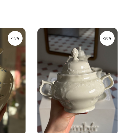
-15%
-20%