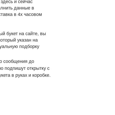
 в 4х часовом
т на сайте, вы
й указан на
ую подборку
бщения до
пишут открытку с
руках и коробке.