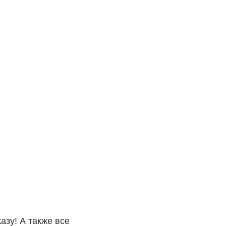
 также все
жете заменить
 обязательно
зал.