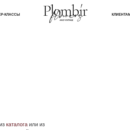
СЫ
КЛИЕНТАМ
БЛОГ
КО
а
лога
или из
 и сейчас
 данные в