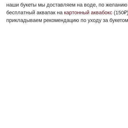
Также к вашему заказу вы можете добавить
вазу
или под
партнеров:
косметичка boja
,
плейсмат midjuly
.
Мы принимаем оплату через сервис платежей Юкасса, ч