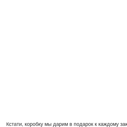
Кстати, коробку мы дарим в подарок к каждому заказу! А
наши букеты мы доставляем на воде, по желанию вы мо
бесплатный аквапак на
картонный аквабокс
(150₽) . Мы
прикладываем рекомендацию по уходу за букетом и кри