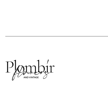
Кажд
21:0
info
+7 9
Отве
2018 - 2025 PLOMBIR
КОН
FLOWERS