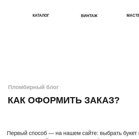
КАТАЛОГ
МАСТЕР-КЛАС
ВИНТАЖ
Пломбирный блог
КАК ОФОРМИТЬ ЗАКАЗ?
Первый способ — на нашем сайте: выбрать букет из
кат
раздела «
онлайн витрина
» — это букеты, которые здесь
собраны в наших студиях. Далее необходимо заполнить