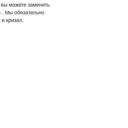
арок от наших
ерез него вы