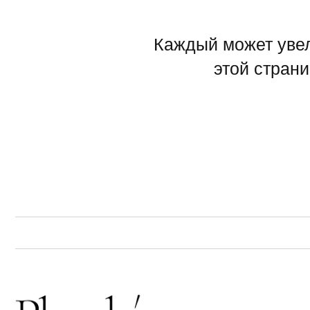
Г. 
УЛ.
Кажд
21:0
info
+7 9
Отве