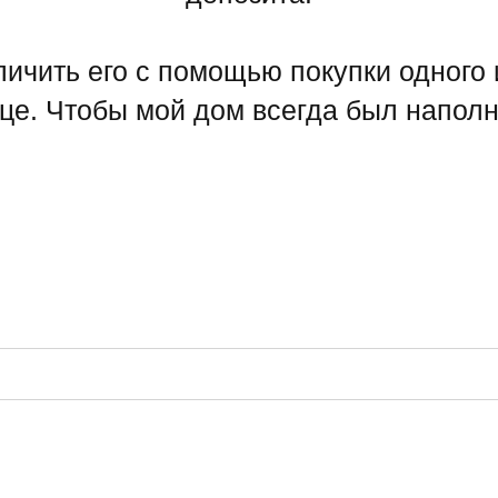
САНКТ ПЕТЕРБУРГ
ТЕЛЕГРАМ-КАНАЛ О ВИНТАЖЕ
ТЕЛЕГРАМ-КАНАЛ О ЦВЕТАХ
 КИРОЧНАЯ, 8Б
ИП Сомова Валентина Юриевна
ый день с 9:00 до
ИНН 470320429965
0
ОГРНИП 320470400035500
@plombirflowers.ru
81 9672833
тим на все вопросы!