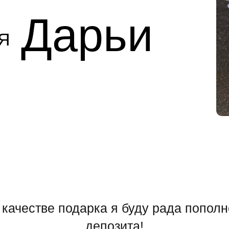
Дарьи
честве подарка я буду рада пополнению цве
депозита!
ь его с помощью покупки одного из серти
Чтобы мой дом всегда был наполнен цвета