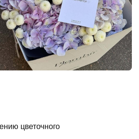
точного
фикатов на
ми!